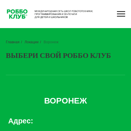
https://goroda.robboclub.ru/voronezh-2
Главная
/
Локации
/
Воронеж
ВЫБЕРИ СВОЙ РОББО КЛУБ
ВОРОНЕЖ
Адрес:
Южно-Моравская ул., 42,
г. Воронеж
+7 (800) 350 25 25
Detvora@robboclub.ru