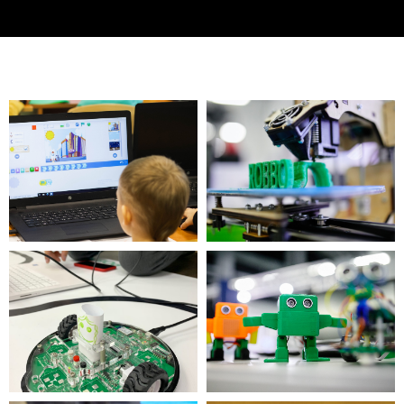
Выбери свой клуб
Франшиза
Новости и Блог
Почта: zabota@robboclub.ru
ООО «РОББО ТЕХНОЛОГИИ».
Юридический адрес: 119607, Город
Москва, вн.тер. г. Муниципальный Округ
Раменки, б-р Раменский, дом 1
Политика обработки персональных данных
Согласие на обработку персональных данных
Согласие на получение рекламы и рассылок